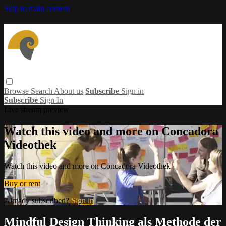
Skip to main content
Browse
Search
About us
Subscribe
Sign in
Subscribe
Sign In
Live stream preview
Watch this video and more on Concadora
Videothek
Watch this video and more on Concadora Videothek
Buy or rent
Already subscribed?
Sign in
Mindful Design Thinking als Methode der