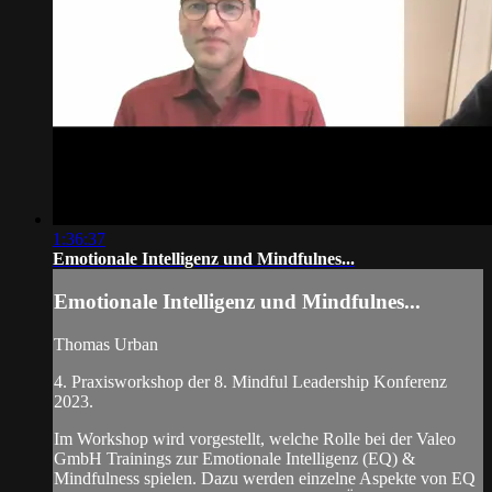
1:36:37
Emotionale Intelligenz und Mindfulnes...
Emotionale Intelligenz und Mindfulnes...
Thomas Urban
4. Praxisworkshop der 8. Mindful Leadership Konferenz
2023.
Im Workshop wird vorgestellt, welche Rolle bei der Valeo
GmbH Trainings zur Emotionale Intelligenz (EQ) &
Mindfulness spielen. Dazu werden einzelne Aspekte von EQ