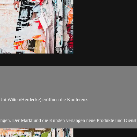
ni Witten/Herdecke) eröffnen die Konferenz |
ungen. Der Markt und die Kunden verlangen neue Produkte und Dienstle