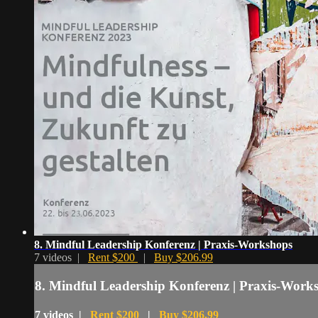
8. Mindful Leadership Konferenz | Praxis-Workshops
7 videos |
Rent $200
|
Buy $206.99
8. Mindful Leadership Konferenz | Praxis-Work
7 videos |
Rent $200
|
Buy $206.99