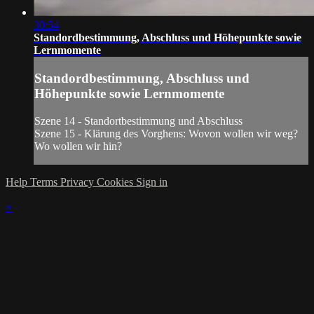
30:54
Standordbestimmung, Abschluss und Höhepunkte sowie
Lernmomente
Standordbestimmung, Abschluss und
Höhepunkte sowie Lernmomente
Szene 14 - Standortbestimmung und Abschluss
Szene 15 - Klärung des Vorghens: Wovon wollen wir weg?
Wo wollen wir hin?
Help
Terms
Privacy
Cookies
Sign in
×