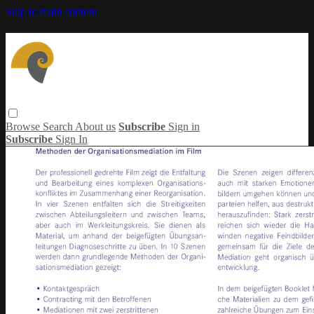
Skip to main content
Browse
Search
About us
Subscribe
Sign in
Subscribe
Sign In