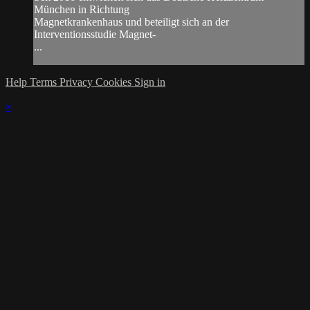
München in Richtung
Magnetkrankenhaus und beteiligt sich an der
Interventionsstudie Magnet-
...
Help
Terms
Privacy
Cookies
Sign in
×