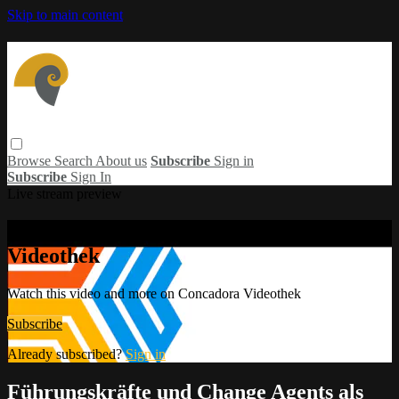
Skip to main content
Browse
Search
About us
Subscribe
Sign in
Subscribe
Sign In
Live stream preview
Watch this video and more on Concadora
Videothek
Watch this video and more on Concadora Videothek
Subscribe
Already subscribed?
Sign in
Führungskräfte und Change Agents als