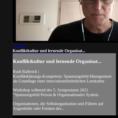
1:33:03
Konfliktkultur und lernende Organisat...
Konfliktkultur und lernende Organisat...
Rudi Ballreich |
Konfliktklärungs-Kompetenz: Spannungsfeld-Management
als Grundlage einer innovationsförderlichen Lernkultur
Workshop während des 5. Symposiums 2021
"Spannungsfeld Person & Organisationales System.
Organisationen, die Selbstorganisation und Führen auf
Augenhöhe oder Formen der...