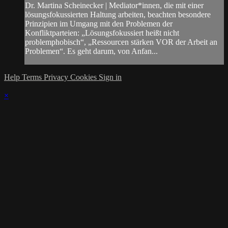
Dr. Martina Scheinecker | Mediator*innen, die mit einer
lösungsfokussierten Haltung arbeiten, beachten besondere
Prinzipien im Umgang mit den Problemen der
Konfliktparteien: „Lösungsfokussiert heißt nicht
problemphobisch“, „Ressourcen stärken VOR der Arbeit an
Problemen“. Es geht darum, von Anfan...
Help
Terms
Privacy
Cookies
Sign in
×