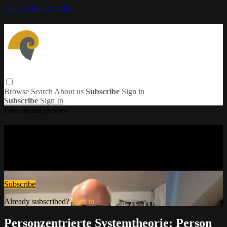
Skip to main content
Browse
Search
About us
Subscribe
Sign in
Subscribe
Sign In
Live stream preview
Watch this video and more on Concadora
Videothek
Watch this video and more on Concadora Videothek
Subscribe
Already subscribed?
Sign in
Personzentrierte Systemtheorie: Person