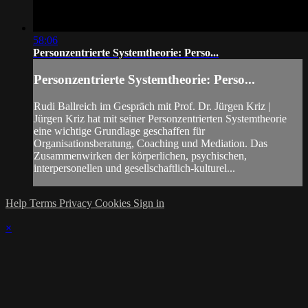
58:06
Personzentrierte Systemtheorie: Perso...
Personzentrierte Systemtheorie: Perso...
Rudi Ballreich im Gespräch mit Prof. Dr. Jürgen Kriz |
Jürgen Kriz hat mit seiner Personzentrierten Systemtheorie
eine wichtige Grundlage geschaffen für
Organisationsberatung, Coaching und Mediation. Das
Zusammenwirken der körperlichen, psychischen,
interpersonellen und gesellschaftlich-kulturel...
Help
Terms
Privacy
Cookies
Sign in
×