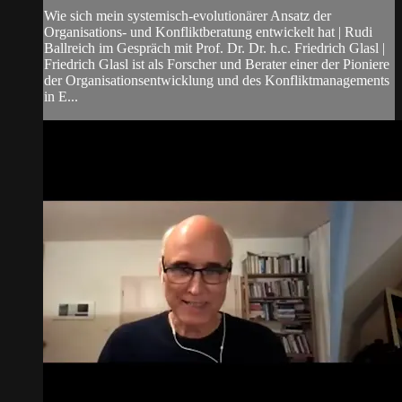
Wie sich mein systemisch-evolutionärer Ansatz der
Organisations- und Konfliktberatung entwickelt hat | Rudi
Ballreich im Gespräch mit Prof. Dr. Dr. h.c. Friedrich Glasl |
Friedrich Glasl ist als Forscher und Berater einer der Pioniere
der Organisationsentwicklung und des Konfliktmanagements
in E...