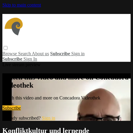
Skip to main content
Browse
Search
About us
Subscribe
Sign in
Subscribe
Sign In
Live stream preview
Watch this video and more on Concadora
Videothek
Watch this video and more on Concadora Videothek
Subscribe
Already subscribed?
Sign in
Konfliktkultur und lernende