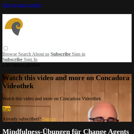
Skip to main content
Browse
Search
About us
Subscribe
Sign in
Subscribe
Sign In
Live stream preview
Watch this video and more on Concadora
Videothek
Watch this video and more on Concadora Videothek
Buy
Already subscribed?
Sign in
Mindfulness-Übungen für Change Agents