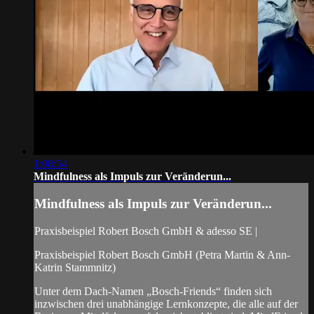
1:08:54
Mindfulness als Impuls zur Veränderun...
Mindfulness als Impuls zur Veränderun...
Praxisbeispiel Robert Bosch GmbH & adesso SE |
Praxisbeispiel Robert Bosch GmbH (Petra Martin & Ann-
Katrin Stammnitz)
Unter dem Dach-Namen „Bosch-Friends“ finden sich
inzwischen drei unabhängige Lernkonzepte, die alle auf der